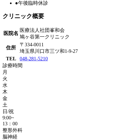
●
午後臨時休診
クリニック概要
医療法人社団峯和会
医院名
鳩ヶ谷第一クリニック
〒334-0011
住所
埼玉県川口市三ツ和1-9-27
TEL
048-281-5210
診療時間
月
火
水
木
金
土
日/祝
9:00~
13：00
整形外科
脳神経